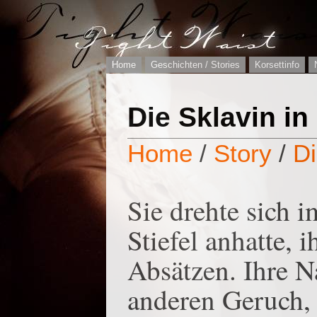
Home
Geschichten / Stories
Korsettinfo
Die Sklavin i
Home
/
Story
/
Di
Sie drehte sich i
Stiefel anhatte, 
Absätzen. Ihre 
anderen Geruch, s