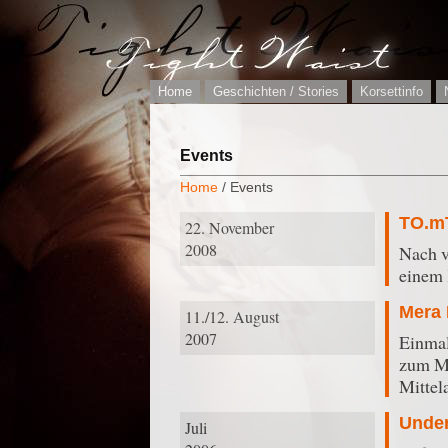
Home
Geschichten / Stories
Korsettinfo
Events
Home
/ Events
TO.mT
22. November
2008
Nach v
einem 
Mera 
11./12. August
2007
Einmal
zum Me
Mittel
Unde
Juli