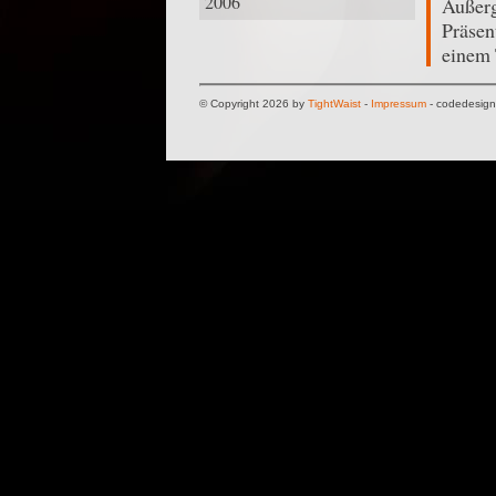
2006
Außerg
Präsen
einem 
© Copyright 2026 by
TightWaist
-
Impressum
- codedesig