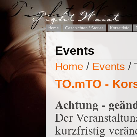
Home
Geschichten / Stories
Korsettinfo
Events
Home
/
Events
/ 
TO.mTO - Kors
Achtung - geänd
Der Veranstaltun
kurzfristig verän