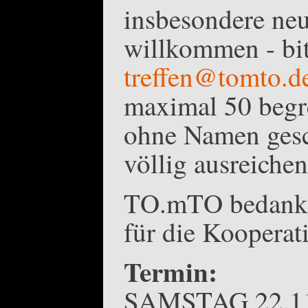
insbesondere neu
willkommen - bit
treffen@tomto.d
maximal 50 begre
ohne Namen gesc
völlig ausreiche
TO.mTO bedankt 
für die Kooperat
Termin:
SAMSTAG 22.11