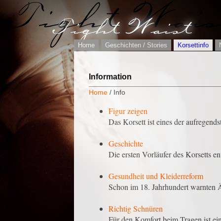
Home
Geschichten / Stories
Korsettinfo
Information
Home
/ Info
Figur zeigen
Das Korsett ist eines der aufregend
Geschichte
Die ersten Vorläufer des Korsetts ent
Gesundheit und Kleiderreform
Schon im 18. Jahrhundert warnten Är
Richtig Schnüren
Für den Komfort beim Tragen ist ein