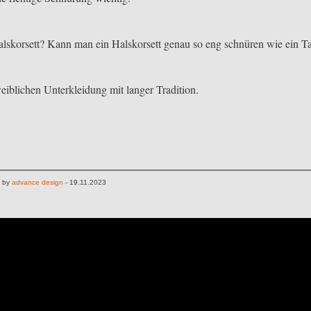
alskorsett? Kann man ein Halskorsett genau so eng schnüren wie ein Ta
weiblichen Unterkleidung mit langer Tradition.
n by
advance design
- 19.11.2023