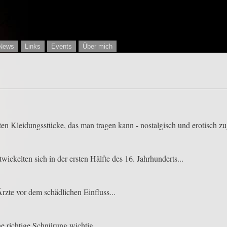
News
Links
Events
Über mich
sten Kleidungsstücke, das man tragen kann - nostalgisch und erotisch zu
wickelten sich in der ersten Hälfte des 16. Jahrhunderts...
zte vor dem schädlichen Einfluss...
e richtige Schnürung wichtig.