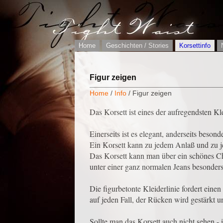
Home
Geschichten / Stories
Korsettinfo
Figur zeigen
Home
/
Info
/ Figur zeigen
Das Korsett ist eines der aufregendsten Kl
Einerseits ist es elegant, anderseits bes
Ein Korsett kann zu jedem Anlaß und zu j
Das Korsett kann man über ein schönes Chi
unter einer ganz normalen Jeans besonder
Die figurbetonte Kleiderlinie fordert eine
auf jeden Fall, der Rücken wird gestärkt u
Sollte man das Korsett auch nicht sehen -