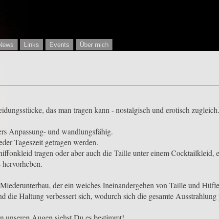
News
Links
Events
Über mich
eidungsstücke, das man tragen kann - nostalgisch und erotisch zugleich
onders Anpassung- und wandlungsfähig.
eder Tageszeit getragen werden.
ffonkleid tragen oder aber auch die Taille unter einem Cocktailkleid
s hervorheben.
n Miederunterbau, der ein weiches Ineinandergehen von Taille und Hüfte 
nd die Haltung verbessert sich, wodurch sich die gesamte Ausstrahlung p
 in unseren Augen siehst Du es bestimmt!