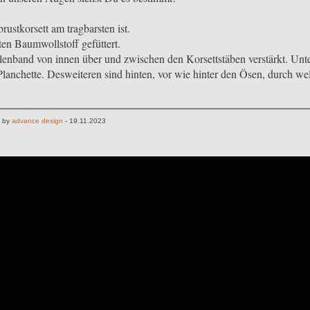
ustkorsett am tragbarsten ist.
ten Baumwollstoff gefüttert.
aillenband von innen über und zwischen den Korsettstäben verstärkt. Un
e Planchette. Desweiteren sind hinten, vor wie hinter den Ösen, durch w
n by
advance design
- 19.11.2023