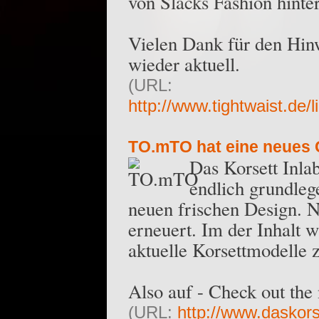
von Slacks Fashion hinter
Vielen Dank für den Hinw
wieder aktuell.
(URL:
http://www.tightwaist.de/
TO.mTO hat eine neues 
Das Korsett Inl
endlich grundleg
neuen frischen Design. N
erneuert. Im der Inhalt w
aktuelle Korsettmodelle
Also auf - Check out the
(URL:
http://www.daskors