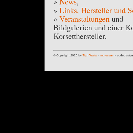
»
News
,
»
Links, Hersteller und S
»
Veranstaltungen
und
Bildgalerien und einer Ko
Korsetthersteller.
© Copyright 2026 by
TightWaist
-
Impressum
- codedesig