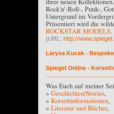
ihrer neuen Kollektionen
Rock'n'-Roll-, Punk-, Got
Untergrund im Vordergr
Präsentiert wird die wi
ROCKSTAR MODELS
.
(URL:
http://www.spiegel
Larysa Kucak - Bespok
Spiegel Online - Korsetts
Was Euch auf meiner Seit
»
Geschichten/Stories
,
»
Korsettinformationen
,
»
Literatur und Bücher
,