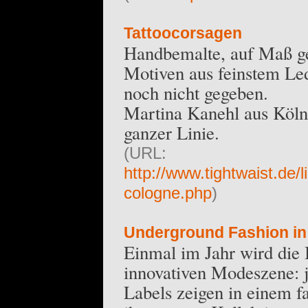
Tattoocorsagen
Handbemalte, auf Maß gef
Motiven aus feinstem Lede
noch nicht gegeben.
Martina Kanehl aus Köln 
ganzer Linie.
(URL:
http://www.tightwaist.de
cologne.php
)
Underground Fashion in 
Einmal im Jahr wird die
innovativen Modeszene:
Labels zeigen in einem 