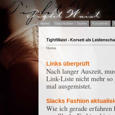
Home
Geschichten / Stories
Korsettinfo
TightWaist - Korsett als Leidenscha
Home
Links überprüft
Nach langer Auszeit, muss
Link-Liste nicht mehr so 
mal ausgemistet.
Slacks Fashion aktualisi
Wie ich gerade erfahren h