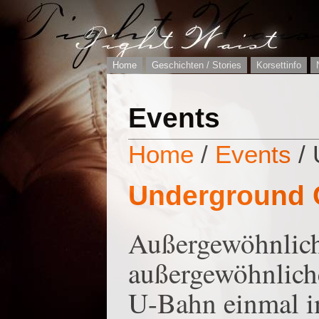
Home
Geschichten / Stories
Korsettinfo
Events
Home
/
Events
/ 
Underground 
Außergewöhnlich
außergewöhnliche
U-Bahn einmal i