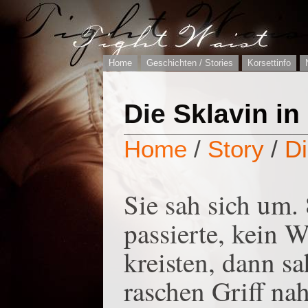
Home
Geschichten / Stories
Korsettinfo
Die Sklavin i
Home
/
Story
/
Di
Sie sah sich um. 
passierte, kein 
kreisten, dann s
raschen Griff nah