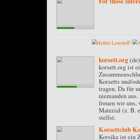
For those inter
korsett.org
(de)
korsett.org ist 
Zusammenschluß 
Korsetts und/od
tragen. Da für u
niemanden aus. 
freuen wir uns,
Material (z. B. 
stellst.
Korsettclub Ko
Korsika ist ein