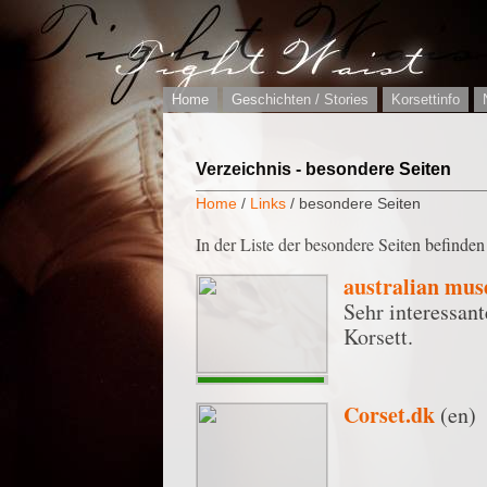
Home
Geschichten / Stories
Korsettinfo
Verzeichnis - besondere Seiten
Home
/
Links
/ besondere Seiten
In der Liste der besondere Seiten befinden 
australian mus
Sehr interessan
Korsett.
Corset.dk
(en)