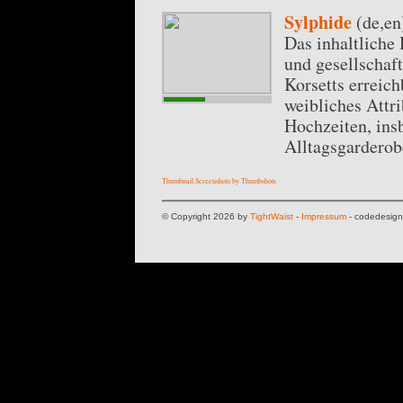
Sylphide
(de,en
Das inhaltliche
und gesellschaft
Korsetts erreich
weibliches Attri
Hochzeiten, ins
Alltagsgarderob
Thumbnail Screenshots by Thumbshots
© Copyright 2026 by
TightWaist
-
Impressum
- codedesig