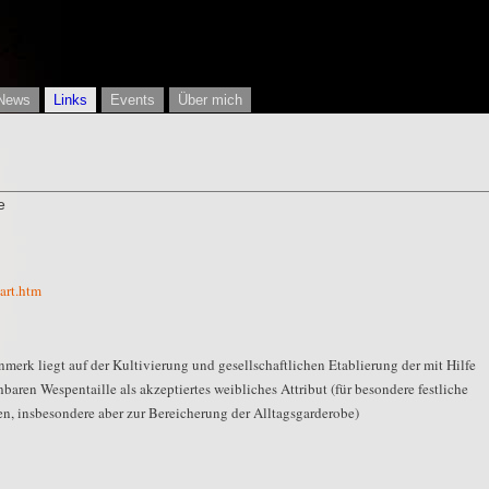
News
Links
Events
Über mich
e
art.htm
merk liegt auf der Kultivierung und gesellschaftlichen Etablierung der mit Hilfe
hbaren Wespentaille als akzeptiertes weibliches Attribut (für besondere festliche
en, insbesondere aber zur Bereicherung der Alltagsgarderobe)