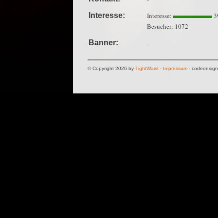
Interesse:
Interesse:
3
Besucher: 1072
Banner:
-
© Copyright 2026 by
TightWaist
-
Impressum
- codedesig