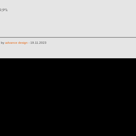
9,9%
n by
advance design
- 19.11.2023