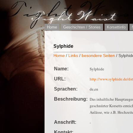
Home
Geschichten / Stories
Korsettinfo
Sylphide
Home
/
Links
/
besondere Seiten
/ Sylphid
Name:
Sylphide
URL:
http://www.sylphide.de/dst
Sprachen:
de,en
Beschreibung:
Das inhaltliche Hauptaugen
geschnürter Korsetts erreic
Anlässe, wie z.B. Hochzeit
Anschrift:
-
Kontakt:
-