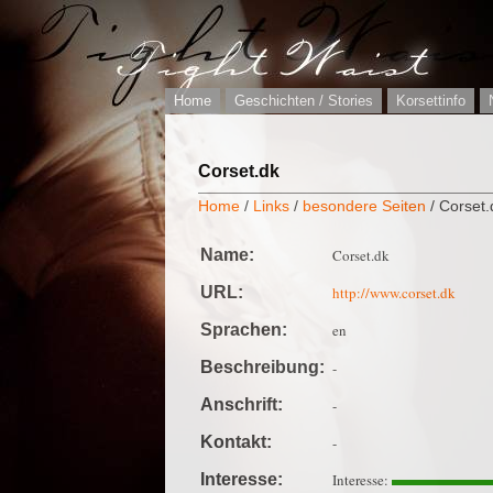
Home
Geschichten / Stories
Korsettinfo
Corset.dk
Home
/
Links
/
besondere Seiten
/ Corset.
Name:
Corset.dk
URL:
http://www.corset.dk
Sprachen:
en
Beschreibung:
-
Anschrift:
-
Kontakt:
-
Interesse:
Interesse: