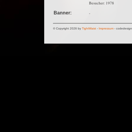
Besucher: 1978
Banner:
-
© Copyright 2026 by
TightWaist
-
Impressum
- codedesig