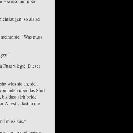
ir sowieso nur über
einsaugen, so als sei
r meinte sie: "Was muss
igen."
n Fuss wiegte. Dieser
sha wies sie an, sich
 von unten über das Shirt
 bis dass sich beide
r Angst ja fast in die
emd muss aus."
es ihr ab und legte es