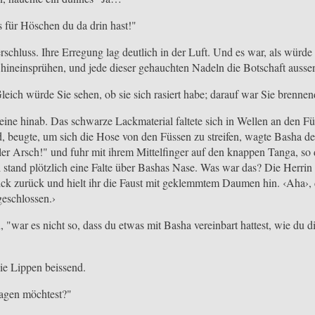
 für Höschen du da drin hast!"
schluss. Ihre Erregung lag deutlich in der Luft. Und es war, als würd
hineinsprühen, und jede dieser gehauchten Nadeln die Botschaft aussend
eich würde Sie sehen, ob sie sich rasiert habe; darauf war Sie brennen
ne hinab. Das schwarze Lackmaterial faltete sich in Wellen an den Füs
, beugte, um sich die Hose von den Füssen zu streifen, wagte Basha de
er Arsch!" und fuhr mit ihrem Mittelfinger auf den knappen Tanga, so 
tand plötzlich eine Falte über Bashas Nase. Was war das? Die Herrin 
ck zurück und hielt ihr die Faust mit geklemmtem Daumen hin. ‹Aha›, d
geschlossen.›
"war es nicht so, dass du etwas mit Basha vereinbart hattest, wie du di
ie Lippen beissend.
sagen möchtest?"