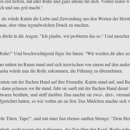
 erst treffen, mit aller Ruhe und ganz alleine für dich. Vorher reden w
ch und uns geil macht."
, als würde Katrin die Liebe und Zuwendung aus den Worten der Herrin 
nau, aber ohne irgendwelchen Druck zu machen.
n direkt in die Augen: "Ich glaube, wir probieren das so." Und unsiche
 Ruhe!" Und beschwichtigend fügte Sie hinzu: "Wir werden dir alles ze
mer mitten im Raum stand und sich inzwischen von einem auf den ander
 Basha würde nun die Rolle zukommen, die Führung zu übernehmen.
eutete mit der flachen Hand auf ihre Freundin. Katrin stand auf, und Ba
n dann gelassen vor ihr stand, fuhr sie sanft mit der flachen Hand derart
warze berührte, und striff darüber. Das machte sie zwei-, drei-, viermal,
gerichtet hatten, so wie vorhin als sie fror. Das Mädchen machte sich vo
ile Titten, Tape!", und mit einer fast ebenso sanften Strenge: "Dein H
ngelenk, wohl wegen der Aufregung, das Top über den Kopf. Basha nahm 