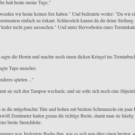
be halt heute meine Tage."
werden wir heute keinen Sex haben." Und bedeutete weiter: "Da wir e
struation einfach zu riskant. Schliesslich kannst du dir deine Stellung 
 "leider nicht ganz aussuchen." Und unter Hervorholen eines Terminkale
, sagte die Herrin und machte noch einen dicken Kringel ins Terminbuc
agte Tape unsicher.
 anderes spielen…"
amit sie sich den Tampon wechsele, und sie solle sich noch eine Slipein
in die mitgebrachte Tüte und holten mit breitem Schmunzeln ein paar 
 zwölf Zentimeter hatten genau die richtige Breite, damit man sie häuf
r breite Stretchfolie.
mmer war, bedeutete Basha ihm, wie es sich nun über einen breiten, 