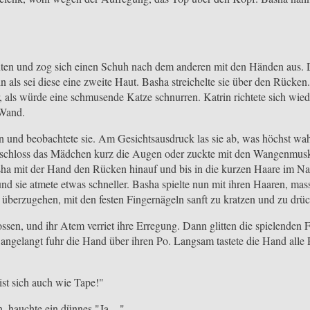
ten und zog sich einen Schuh nach dem anderen mit den Händen aus. D
n als sei diese eine zweite Haut. Basha streichelte sie über den Rüc
als würde eine schmusende Katze schnurren. Katrin richtete sich wied
 Wand.
n und beobachtete sie. Am Gesichtsausdruck las sie ab, was höchst wah
h schloss das Mädchen kurz die Augen oder zuckte mit den Wangenmusk
asha mit der Hand den Rücken hinauf und bis in die kurzen Haare im Na
d sie atmete etwas schneller. Basha spielte nun mit ihren Haaren, mass
berzugehen, mit den festen Fingernägeln sanft zu kratzen und zu drü
ossen, und ihr Atem verriet ihre Erregung. Dann glitten die spielenden 
gelangt fuhr die Hand über ihren Po. Langsam tastete die Hand alle
st sich auch wie Tape!"
n, hauchte ein dünnes "Ja…"