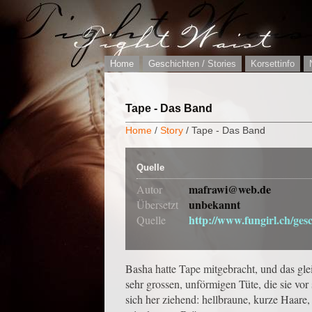
Home
Geschichten / Stories
Korsettinfo
Tape - Das Band
Home
/
Story
/ Tape - Das Band
Quelle
mafrawi@web.de
Autor
unbekannt
Übersetzt
http://www.fungirl.ch/ge
Quelle
Basha hatte Tape mitgebracht, und das gle
sehr grossen, unförmigen Tüte, die sie vor 
sich her ziehend: hellbraune, kurze Haare,