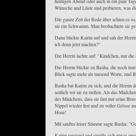
heutigen Abend oder auch in ein paar Tagen
Wünsche und Lüste und probieren, was di
Die ganze Zeit der Rede über schien es so
sie ein Schwamm. Man beobachtete sie ge
Dann blickte Katrin auf und sah der Herri
ich denn jetzt machen?"
Die Herrin lachte auf: "Kindchen, nur die
Die Herrin blickte zu Basha, die noch im
Blick sagte mehr als tausend Worte, und
Basha bat Katrin zu sich, und die Herrin d
seitlich vor sie zu stellen. Als das Mädche
des Mädchens, dass sie fast nur seine Brust
Nippel wieder fest und zu voller Grösse auf
Hose!
Mit sanfter leiser Stimme sagte Basha: "Ge
Katrin verstand und streifte sich etwas u