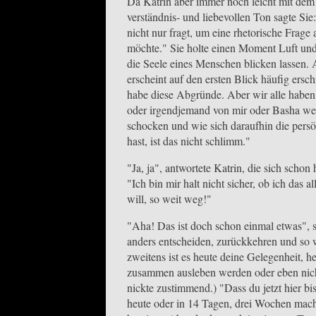
Da Katrin aber immer noch leicht mit dem 
verständnis- und liebevollen Ton sagte Si
nicht nur fragt, um eine rhetorische Frage
möchte." Sie holte einen Moment Luft und 
die Seele eines Menschen blicken lassen. 
erscheint auf den ersten Blick häufig ers
habe diese Abgründe. Aber wir alle haben 
oder irgendjemand von mir oder Basha wei
schocken und wie sich daraufhin die persö
hast, ist das nicht schlimm."
"Ja, ja", antwortete Katrin, die sich scho
"Ich bin mir halt nicht sicher, ob ich das 
will, so weit weg!"
"Aha! Das ist doch schon einmal etwas", s
anders entscheiden, zurückkehren und so 
zweitens ist es heute deine Gelegenheit, h
zusammen ausleben werden oder eben nich
nickte zustimmend.) "Dass du jetzt hier bi
heute oder in 14 Tagen, drei Wochen mache