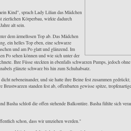
mein Kind", sprach Lady Lilian das Mädchen
st zierlichen Körperbau, wirkte dadurch
Jahre alt sein.
unter dem ärmellosen Top ab. Das Mädchen
ung, ein helles Top eben, eine schwarze
Taschen und am Po glatt und glänzend. Im
den Po sehen können und wie sich unter der
chnete. Ihre Füsse steckten in ebenfalls schwarzen Pumps, jedoch ohne
hnabels glänzte schwarz bis hin zum Schuhabsatz.
den dicht nebeneinander, und sie hatte ihre Beine fest zusammen gedrückt
re Brustwarzen standen fest ab, offenbarten gewisse spitze, tropfenartig
nd Basha schloß die offen stehende Balkontüre. Basha fühlte sich veran
offentlich schon, dass wir umziehen werden."