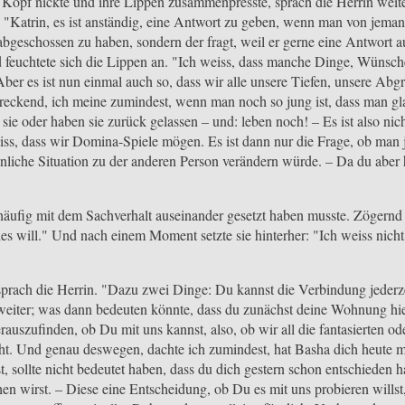
Kopf nickte und ihre Lippen zusammenpresste, sprach die Herrin weite
e: "Katrin, es ist anständig, eine Antwort zu geben, wenn man von jema
 abgeschossen zu haben, sondern der fragt, weil er gerne eine Antwort 
feuchtete sich die Lippen an. "Ich weiss, dass manche Dinge, Wünsche,
Aber es ist nun einmal auch so, dass wir alle unsere Tiefen, unsere Ab
chreckend, ich meine zumindest, wenn man noch so jung ist, dass man gl
sie oder haben sie zurück gelassen – und: leben noch! – Es ist also nic
ss, dass wir Domina-Spiele mögen. Es ist dann nur die Frage, ob man
nliche Situation zu der anderen Person verändern würde. – Da du aber hi
n häufig mit dem Sachverhalt auseinander gesetzt haben musste. Zögernd 
alles will." Und nach einem Moment setzte sie hinterher: "Ich weiss nich
prach die Herrin. "Dazu zwei Dinge: Du kannst die Verbindung jederze
weiter; was dann bedeuten könnte, dass du zunächst deine Wohnung hie
erauszufinden, ob Du mit uns kannst, also, ob wir all die fantasierten 
t. Und genau deswegen, dachte ich zumindest, hat Basha dich heute m
st, sollte nicht bedeutet haben, dass du dich gestern schon entschieden
n wirst. – Diese eine Entscheidung, ob Du es mit uns probieren willst