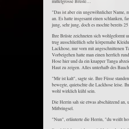
mittelgrosse Brüste…
"Das ist aber ein ungewöhnlicher Name, 
an. Es hatte insgesamt einen schlanken, fa
jung, sehr jung, doch es mochte bereits 25 
Ihre Brüste zeichneten sich wohlgeformt 
trug ausschließlich sehr körpernahe Kleid
Lackhose, nur vorn mit an­geschnittenen 
Vorbeigehen hatte man einen herrlich run
Hose hier und da ein knapper Tanga ab­zei
Haut zu zeigen. Alles unterhalb des Bauc
"Mir ist kalt", sagte sie. Ihre Füsse stan
bewegte, quietschte die Lackhose leise. Ih
wohl wirklich kühl sein.
Die Herrin sah sie etwas abschätzend an, u
Mitbringsel.
"Nun", erläuterte die Herrin, "du weißt h