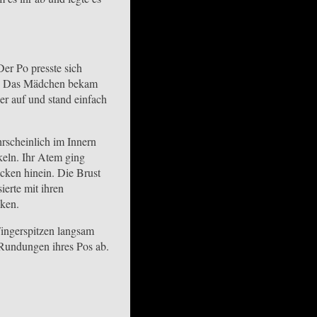
er Po presste sich
ken. Das Mädchen bekam
er auf und stand einfach
rscheinlich im Innern
eln. Ihr Atem ging
cken hinein. Die Brust
ierte mit ihren
cken.
Fingerspitzen langsam
 Rundungen ihres Pos ab.