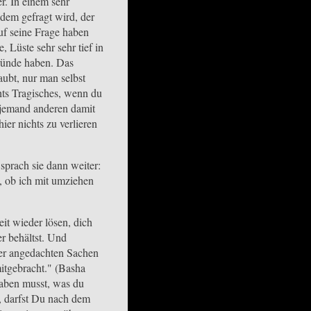
r. In einem sehr
ndem gefragt wird, der
auf seine Frage haben
 Lüste sehr sehr tief in
gründe haben. Das
aubt, nur man selbst
hts Tragisches, wenn du
 jemand anderen damit
er nichts zu verlieren
sprach sie dann weiter:
t, ob ich mit umziehen
it wieder lösen, dich
r behältst. Und
oder angedachten Sachen
itgebracht." (Basha
 haben musst, was du
, darfst Du nach dem