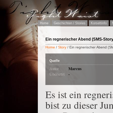
Home
Geschichten / Stories
Korsettinfo
Ein regnerischer Abend (SMS-Story
Home
/
Story
/ Ein regnerischer Abend (S
Quelle
Marcus
Autor
-
Übersetzt
Es ist ein regne
bist zu dieser Ju