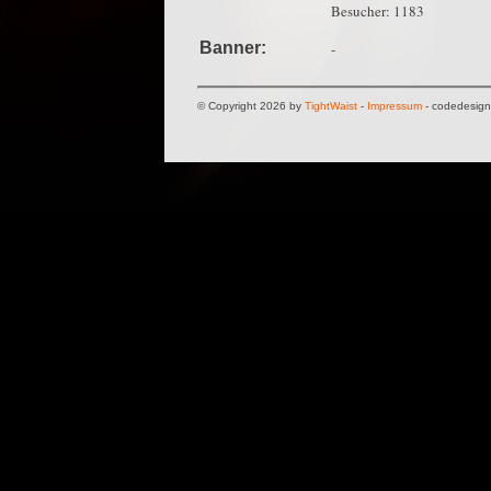
Besucher: 1183
Banner:
-
© Copyright 2026 by
TightWaist
-
Impressum
- codedesig