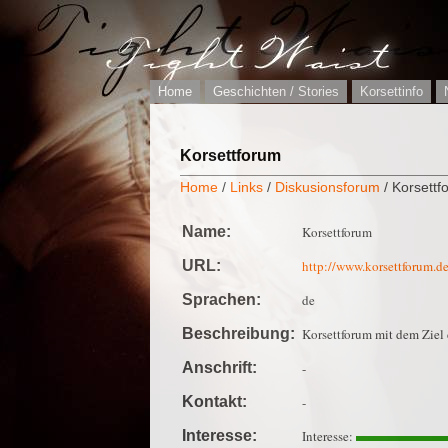
Home
Geschichten / Stories
Korsettinfo
Korsettforum
Home
/
Links
/
Diskusionsforum
/ Korsettf
Name:
Korsettforum
URL:
http://www.korsettforum.d
Sprachen:
de
Beschreibung:
Korsettforum mit dem Ziel
Anschrift:
-
Kontakt:
-
Interesse:
Interesse: