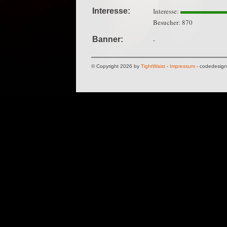
Interesse:
Interesse:
Besucher: 870
Banner:
-
© Copyright 2026 by
TightWaist
-
Impressum
- codedesig