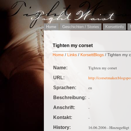
Home
Geschichten / Stories
Korsettinfo
Tighten my corset
Home
/
Links
/
KorsettBlogs
/ Tighten my c
Name:
Tighten my corset
URL:
http://corsetmaker.blogsp
Sprachen:
en
Beschreibung:
-
Anschrift:
-
Kontakt:
-
History:
16.06.2006 - Hinzugefügt